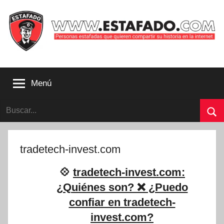
Saltar
al
contenido
Personas
estafadas
Menú
que
quieren
Buscar:
compartir
su
Bu
historia
con
tradetech-invest.com
la
internet
💠
tradetech-invest.com:
|
¿Quiénes son? ❌ ¿Puedo
Estafado.com
confiar en tradetech-
invest.com?