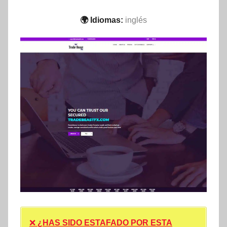
🌍 Idiomas:
inglés
❌
¿HAS SIDO ESTAFADO POR ESTA