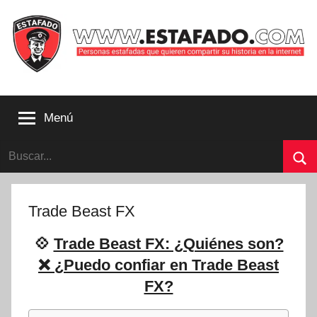
Saltar
al
contenido
Personas
estafadas
Menú
que
quieren
Buscar:
compartir
su
Bu
historia
con
Trade Beast FX
la
internet
💠
Trade Beast FX: ¿Quiénes son?
|
❌ ¿Puedo confiar en Trade Beast
Estafado.com
FX?