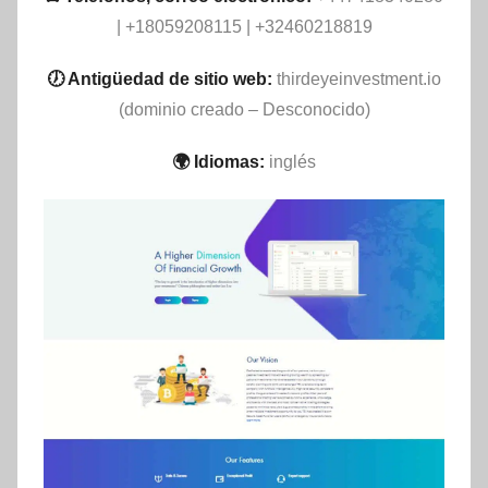
| +18059208115 | +32460218819
🕖 Antigüedad de sitio web:
thirdeyeinvestment.io
(dominio creado – Desconocido)
🌍 Idiomas:
inglés