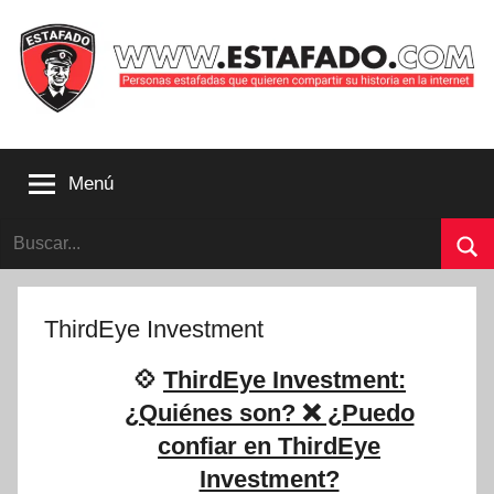
Saltar
al
contenido
Personas
estafadas
Menú
que
quieren
Buscar:
compartir
su
Bu
historia
con
ThirdEye Investment
la
internet
💠
ThirdEye Investment:
|
¿Quiénes son? ❌ ¿Puedo
Estafado.com
confiar en ThirdEye
Investment?