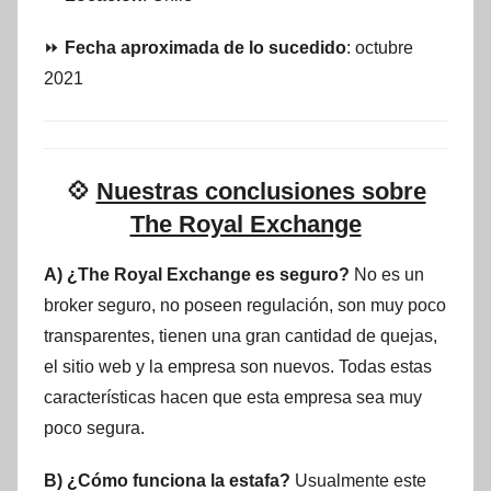
⏩
Fecha aproximada de lo sucedido
: octubre
2021
💠
Nuestras conclusiones sobre
The Royal Exchange
A) ¿The Royal Exchange es seguro?
No es un
broker seguro, no poseen regulación, son muy poco
transparentes, tienen una gran cantidad de quejas,
el sitio web y la empresa son nuevos. Todas estas
características hacen que esta empresa sea muy
poco segura.
B) ¿Cómo funciona la estafa?
Usualmente este