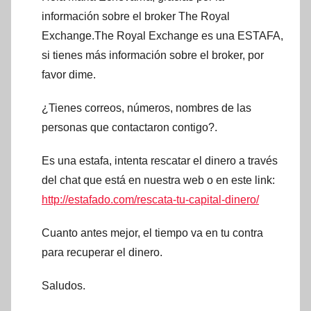
información sobre el broker The Royal
Exchange.The Royal Exchange es una ESTAFA,
si tienes más información sobre el broker, por
favor dime.
¿Tienes correos, números, nombres de las
personas que contactaron contigo?.
Es una estafa, intenta rescatar el dinero a través
del chat que está en nuestra web o en este link:
http://estafado.com/rescata-tu-capital-dinero/
Cuanto antes mejor, el tiempo va en tu contra
para recuperar el dinero.
Saludos.