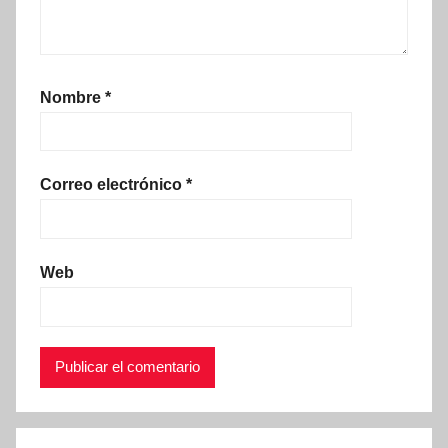
Nombre
*
Correo electrónico
*
Web