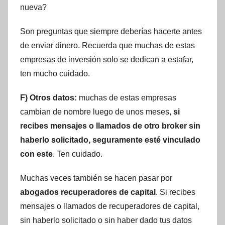
nueva?
Son preguntas que siempre deberías hacerte antes
de enviar dinero. Recuerda que muchas de estas
empresas de inversión solo se dedican a estafar,
ten mucho cuidado.
F) Otros datos:
muchas de estas empresas
cambian de nombre luego de unos meses,
si
recibes mensajes o llamados de otro broker sin
haberlo solicitado, seguramente esté vinculado
con este
. Ten cuidado.
Muchas veces también se hacen pasar por
abogados recuperadores de capital
. Si recibes
mensajes o llamados de recuperadores de capital,
sin haberlo solicitado o sin haber dado tus datos