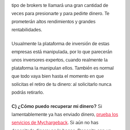
tipo de brokers te llamará una gran cantidad de
veces para presionarte y para pedirte dinero. Te
prometerán altos rendimientos y grandes
rentabilidades.
Usualmente la plataforma de inversión de estas
empresas está manipulada, por lo que parecerán
unos inversores expertos, cuando realmente la
plataforma la manipulan ellos. También es normal
que todo vaya bien hasta el momento en que
solicitas el retiro de tu dinero: al solicitarlo nunca
podrás retirarlo.
C) ¿Cómo puedo recuperar mi dinero?
Si
lamentablemente ya has enviado dinero,
prueba los
servicios de Mychargeback
. Si aún no has