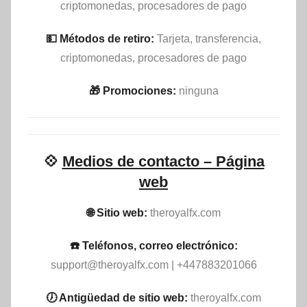
criptomonedas, procesadores de pago
💵​ Métodos de retiro:
Tarjeta, transferencia,
criptomonedas, procesadores de pago
🎁 Promociones:
ninguna
💠
Medios de contacto – Página
web
🌐 Sitio web:
theroyalfx.com
☎️ Teléfonos, correo electrónico:
support@theroyalfx.com
| +447883201066
🕖 Antigüedad de sitio web:
theroyalfx.com