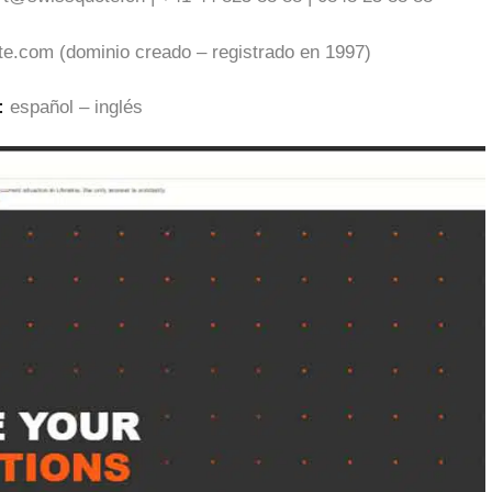
e.com (dominio creado – registrado en 1997)
:
español – inglés