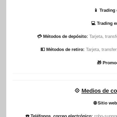
📱 Trading 
💻 Trading 
💳 Métodos de depósito:
Tarjeta, tran
💵​ Métodos de retiro:
Tarjeta, transf
🎁 Promo
💠
Medios de co
🌐 Sitio web
☎️ Teléfonos, correo electrónico:
robo-suppo