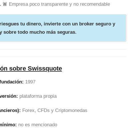
. 🚨
Empresa poco transparente y no recomendable
iesgues tu dinero, invierte con un broker seguro y
y sobre todo mucho más seguras.
ión sobre Swissquote
fundación:
1997
versión:
plataforma propia
ancieros):
Forex, CFDs y Criptomonedas
 mínimo:
no es mencionado