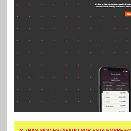
❌
¿HAS SIDO ESTAFADO POR ESTA EMPRESA? ❌ P