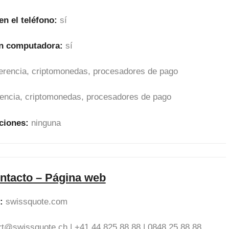
en el teléfono:
sí
en computadora:
sí
sferencia, criptomonedas, procesadores de pago
erencia, criptomonedas, procesadores de pago
ciones:
ninguna
ntacto – Página web
:
swissquote.com
rt@swissquote.ch
| +41 44 825 88 88 | 0848 25 88 88