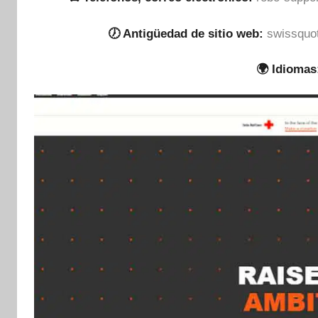
🕖 Antigüedad de sitio web:
swissquot
🌍 Idiomas