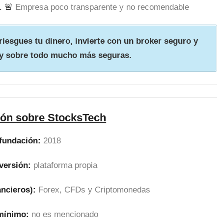
. 🚨
Empresa poco transparente y no recomendable
iesgues tu dinero, invierte con un broker seguro y
y sobre todo mucho más seguras.
ión sobre StocksTech
fundación:
2018
versión:
plataforma propia
ancieros):
Forex, CFDs y Criptomonedas
 mínimo:
no es mencionado