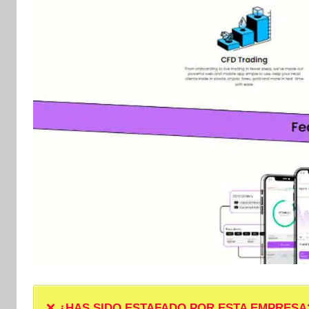
❌
¿HAS SIDO ESTAFADO POR ESTA EMPRESA? ❌ P