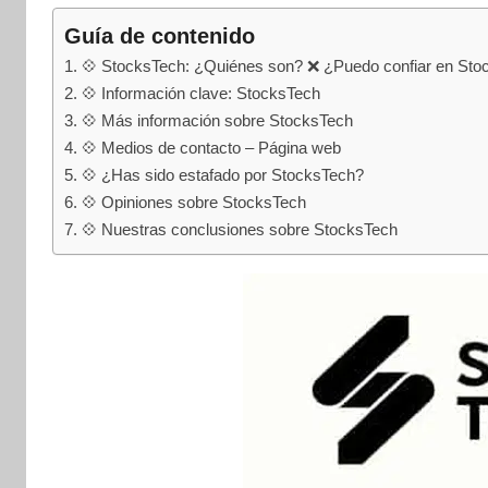
internet
|
Guía de contenido
Estafado.com
💠 StocksTech: ¿Quiénes son? ❌ ¿Puedo confiar en Sto
💠 Información clave: StocksTech
💠 Más información sobre StocksTech
💠 Medios de contacto – Página web
💠 ¿Has sido estafado por StocksTech?
💠 Opiniones sobre StocksTech
💠 Nuestras conclusiones sobre StocksTech