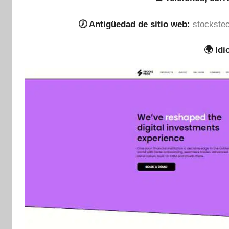
🕖 Antigüedad de sitio web:
stockstec
🌍 Id