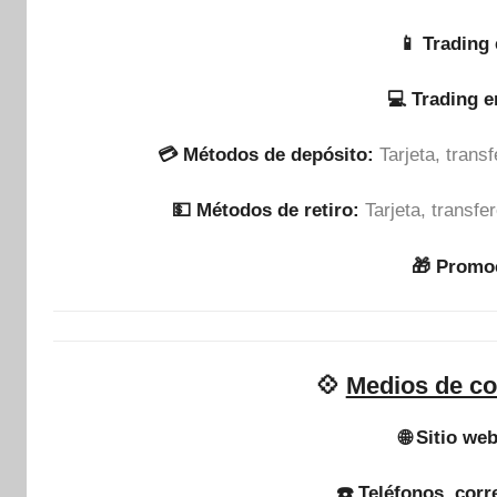
📱 Trading 
💻 Trading 
💳 Métodos de depósito:
Tarjeta, tran
💵​ Métodos de retiro:
Tarjeta, transf
🎁 Promo
💠
Medios de co
🌐 Sitio web
☎️ Teléfonos, corr