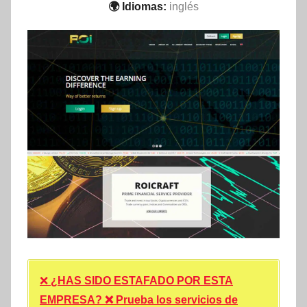
🌍 Idiomas:
inglés
❌
¿HAS SIDO ESTAFADO POR ESTA
EMPRESA? ❌ Prueba los servicios de