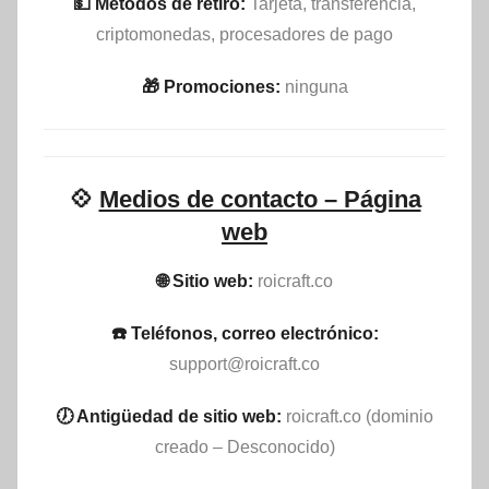
💵​ Métodos de retiro:
Tarjeta, transferencia,
criptomonedas, procesadores de pago
🎁 Promociones:
ninguna
💠
Medios de contacto – Página
web
🌐 Sitio web:
roicraft.co
☎️ Teléfonos, correo electrónico:
support@roicraft.co
🕖 Antigüedad de sitio web:
roicraft.co (dominio
creado – Desconocido)