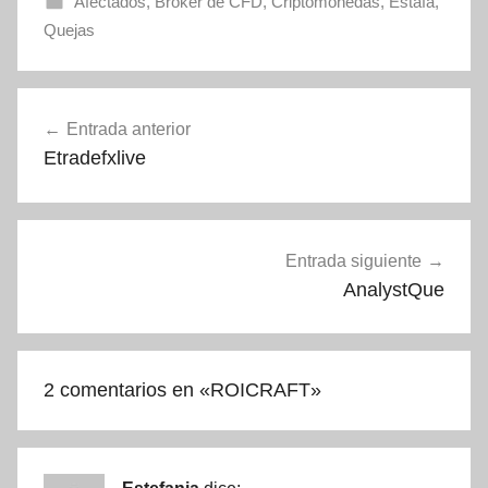
Afectados
,
Broker de CFD
,
Criptomonedas
,
Estafa
,
Quejas
Navegación
Entrada anterior
de
Etradefxlive
entradas
Entrada siguiente
AnalystQue
2 comentarios en «
ROICRAFT
»