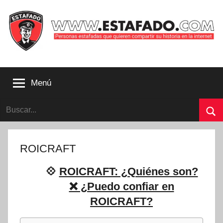
Saltar
al
contenido
Personas
estafadas
Menú
que
quieren
Buscar:
compartir
su
Bu
historia
con
ROICRAFT
la
internet
💠
ROICRAFT: ¿Quiénes son?
|
❌ ¿Puedo confiar en
Estafado.com
ROICRAFT?