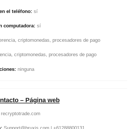
en el teléfono:
sí
en computadora:
sí
sferencia, criptomonedas, procesadores de pago
erencia, criptomonedas, procesadores de pago
ciones:
ninguna
ntacto – Página web
recryptotrade.com
:
Support@bruxis.com
| +61288800131