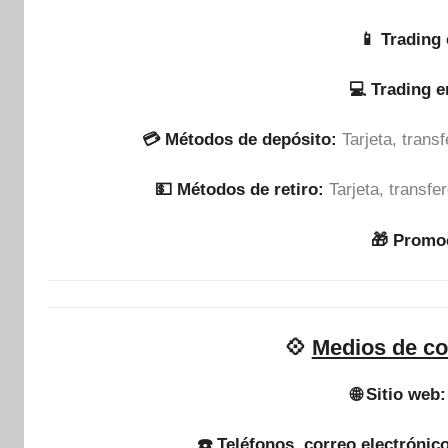
📱 Trading 
💻 Trading 
💳 Métodos de depósito:
Tarjeta, tran
💵​ Métodos de retiro:
Tarjeta, transf
🎁 Promo
💠
Medios de co
🌐 Sitio web:
☎️ Teléfonos, correo electrónico