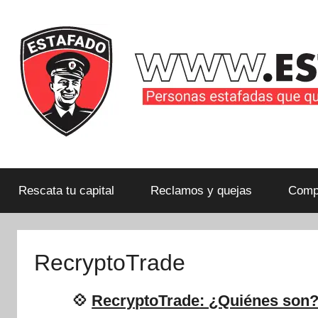
Saltar
al
contenido
Personas
estafadas
que
Rescata tu capital
Reclamos y quejas
Compa
quieren
compartir
su
RecryptoTrade
historia
con
💠
RecryptoTrade: ¿Quiénes son?
la