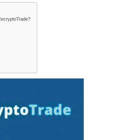
RecryptoTrade?