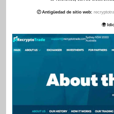
🕖 Antigüedad de sitio web:
recryptotr
🌍 Id