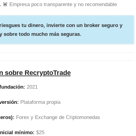
. 🚨
Empresa poco transparente y no recomendable
iesgues tu dinero, invierte con un broker seguro y
y sobre todo mucho más seguras.
n sobre RecryptoTrade
fundación:
2021
versión:
Plataforma propia
ieros):
Forex y Exchange de Criptomonedas
inicial mínimo:
$25