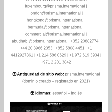
luxembourg@prisma.international
|
london@prisma.international
|
hongkong@prisma.international
|
bermuda@prisma.international
|
commercial@prisma.international
|
abudhabi@prisma.international
| +352 20882774 |
+44 20 3966 2353 | +852 5808 4451 | +1
4412927861 | +1 214 586 0629 | +1 972 619 3934 |
+971 2 201 3842
🕖 Antigüedad de sitio web:
prisma.international
(dominio creado – registrado en 2021)
🌍 Idiomas:
español – inglés