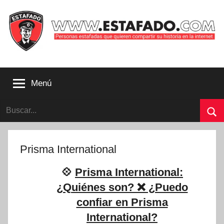
Saltar
al
contenido
Personas
estafadas
Menú
que
quieren
Buscar:
compartir
su
Bu
historia
con
Prisma International
la
internet
💠
Prisma International:
|
¿Quiénes son? ❌ ¿Puedo
Estafado.com
confiar en Prisma
International?