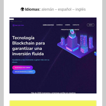
🌍 Idiomas:
alemán – español – inglés