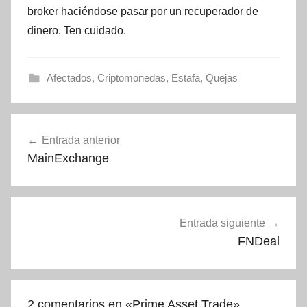
broker haciéndose pasar por un recuperador de
dinero. Ten cuidado.
Afectados
,
Criptomonedas
,
Estafa
,
Quejas
Navegación
Entrada anterior
de
MainExchange
entradas
Entrada siguiente
FNDeal
2 comentarios en «
Prime Asset Trade
»