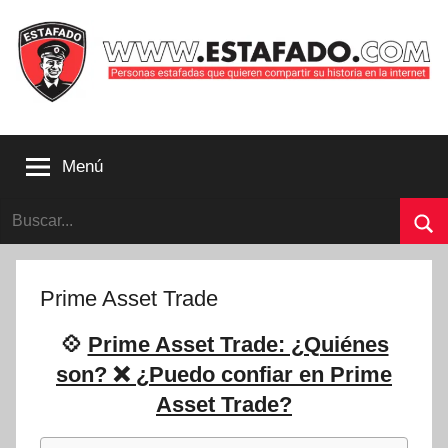
Saltar
al
contenido
Personas
estafadas
Menú
que
quieren
Buscar:
compartir
su
Bu
historia
con
Prime Asset Trade
la
internet
💠
Prime Asset Trade: ¿Quiénes
|
son? ❌ ¿Puedo confiar en Prime
Estafado.com
Asset Trade?