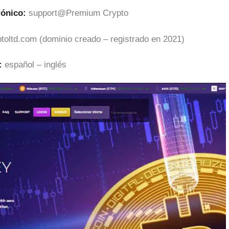
rónico:
support@Premium Crypto
oltd.com (dominio creado – registrado en 2021)
:
español – inglés