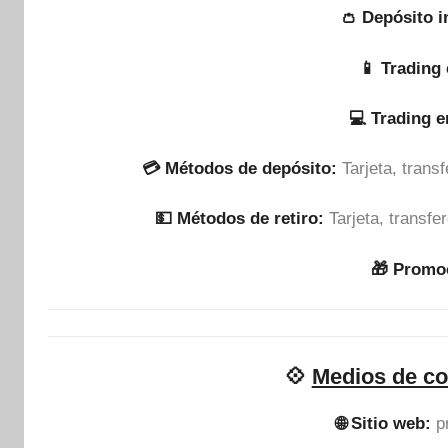
👛 Depósito i
📱 Trading 
💻 Trading 
💳 Métodos de depósito:
Tarjeta, tran
💵​ Métodos de retiro:
Tarjeta, transf
🎁 Promo
💠
Medios de co
🌐 Sitio web:
p