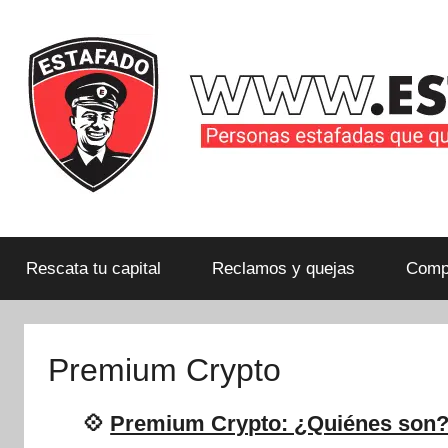
Saltar
al
contenido
Personas
estafadas
que
Rescata tu capital
Reclamos y quejas
Compa
quieren
compartir
su
Premium Crypto
historia
con
💠
Premium Crypto: ¿Quiénes son?
la