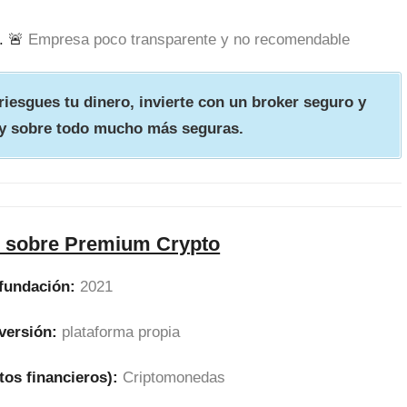
. 🚨
Empresa poco transparente y no recomendable
iesgues tu dinero, invierte con un broker seguro y
y sobre todo mucho más seguras.
n sobre Premium Crypto
fundación:
2021
versión:
plataforma propia
tos financieros):
Criptomonedas