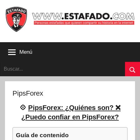
Saltar
al
contenido
Personas
estafadas
Menú
que
quieren
Buscar:
compartir
su
Bu
historia
con
PipsForex
la
internet
💠
PipsForex: ¿Quiénes son? ❌
|
¿Puedo confiar en PipsForex?
Estafado.com
Guía de contenido