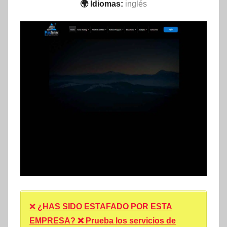
🌍 Idiomas:
inglés
❌
¿HAS SIDO ESTAFADO POR ESTA
EMPRESA? ❌ Prueba los servicios de