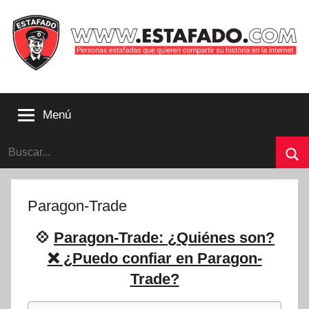
Saltar
al
contenido
Personas
estafadas
Menú
que
quieren
Buscar:
compartir
su
Bu
historia
con
Paragon-Trade
la
internet
💠
Paragon-Trade: ¿Quiénes son?
|
❌ ¿Puedo confiar en Paragon-
Estafado.com
Trade?