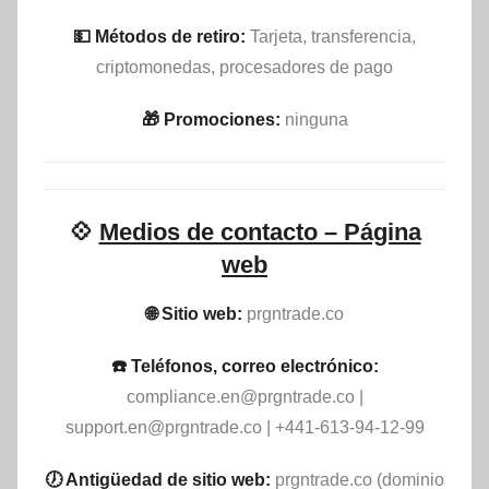
💵​ Métodos de retiro:
Tarjeta, transferencia,
criptomonedas, procesadores de pago
🎁 Promociones:
ninguna
💠
Medios de contacto – Página
web
🌐 Sitio web:
prgntrade.co
☎️ Teléfonos, correo electrónico:
compliance.en@prgntrade.co
|
support.en@prgntrade.co
| +441-613-94-12-99
🕖 Antigüedad de sitio web:
prgntrade.co (dominio