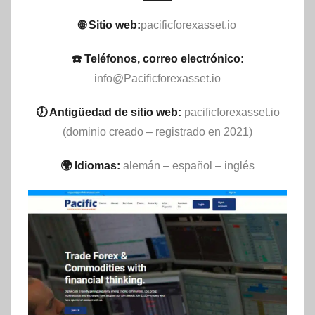
🌐 Sitio web:
pacificforexasset.io
☎️ Teléfonos, correo electrónico:
info@Pacificforexasset.io
🕖 Antigüedad de sitio web:
pacificforexasset.io
(dominio creado – registrado en 2021)
🌍 Idiomas:
alemán – español – inglés