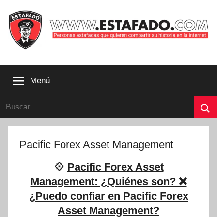
Saltar
al
contenido
Personas
estafadas
Menú
que
quieren
Buscar:
compartir
su
Bu
historia
con
Pacific Forex Asset Management
la
internet
💠
Pacific Forex Asset
|
Management: ¿Quiénes son? ❌
Estafado.com
¿Puedo confiar en Pacific Forex
Asset Management?