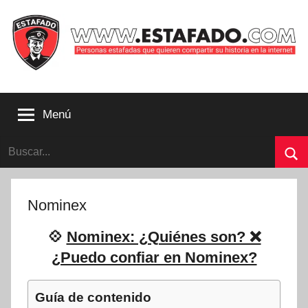
Saltar
al
contenido
Personas
estafadas
Menú
que
quieren
Buscar:
compartir
su
Bu
historia
con
Nominex
la
internet
💠
Nominex: ¿Quiénes son? ❌
|
¿Puedo confiar en Nominex?
Estafado.com
Guía de contenido