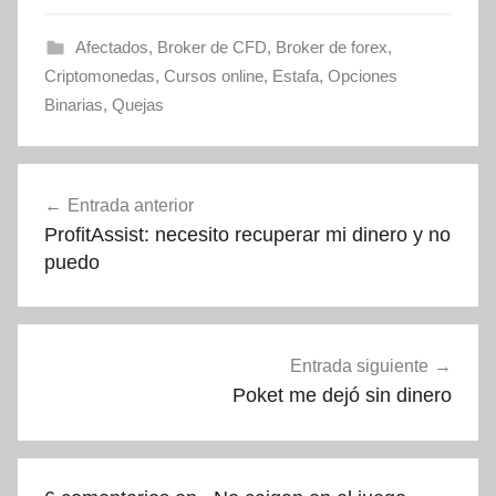
Afectados
,
Broker de CFD
,
Broker de forex
,
Criptomonedas
,
Cursos online
,
Estafa
,
Opciones
Binarias
,
Quejas
Navegación
Entrada anterior
de
ProfitAssist: necesito recuperar mi dinero y no
entradas
puedo
Entrada siguiente
Poket me dejó sin dinero