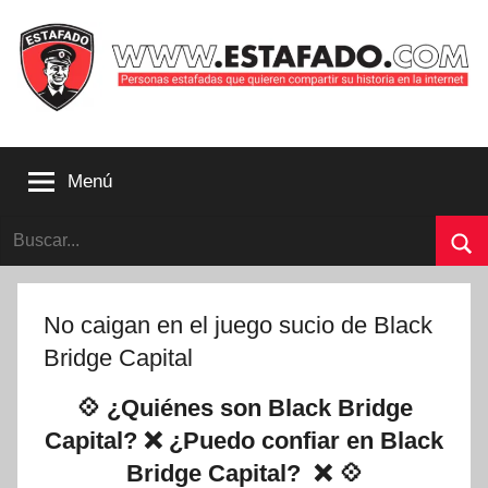
Saltar
al
contenido
Personas
estafadas
Menú
que
quieren
Buscar:
compartir
su
Bu
historia
con
No caigan en el juego sucio de Black
la
Bridge Capital
internet
|
💠 ¿Quiénes son Black Bridge
Estafado.com
Capital? ❌ ¿Puedo confiar en Black
Bridge Capital? ❌ 💠