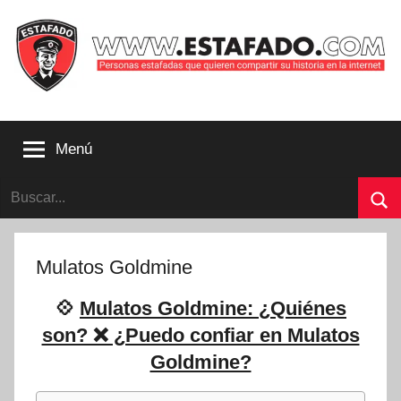
Saltar
al
contenido
Personas
estafadas
Menú
que
quieren
Buscar:
compartir
su
Bu
historia
con
Mulatos Goldmine
la
internet
💠
Mulatos Goldmine: ¿Quiénes
|
son? ❌ ¿Puedo confiar en Mulatos
Estafado.com
Goldmine?