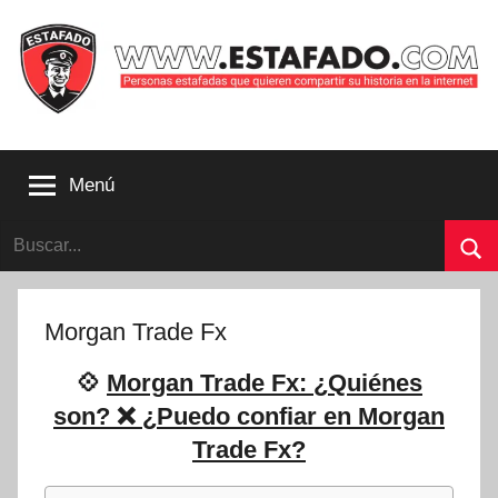
Saltar
al
contenido
Personas
estafadas
Menú
que
quieren
Buscar:
compartir
su
Bu
historia
con
Morgan Trade Fx
la
internet
💠
Morgan Trade Fx: ¿Quiénes
|
son? ❌ ¿Puedo confiar en Morgan
Estafado.com
Trade Fx?