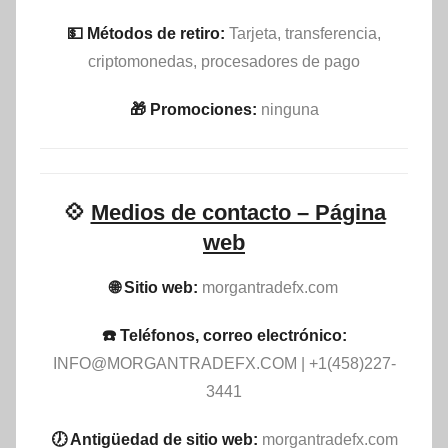
💵​ Métodos de retiro:
Tarjeta, transferencia,
criptomonedas, procesadores de pago
🎁 Promociones:
ninguna
💠
Medios de contacto – Página
web
🌐 Sitio web:
morgantradefx.com
☎️ Teléfonos, correo electrónico:
INFO@MORGANTRADEFX.COM
| +1(458)227-
3441
🕖 Antigüedad de sitio web:
morgantradefx.com