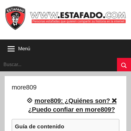
Saltar
al
contenido
Personas
estafadas
Menú
que
quieren
Buscar:
compartir
su
Bu
historia
con
more809
la
internet
💠
more809: ¿Quiénes son? ❌
|
¿Puedo confiar en more809?
Estafado.com
Guía de contenido