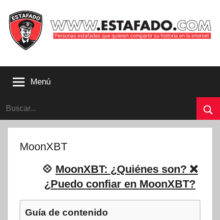
Saltar
al
contenido
Personas
estafadas
Menú
que
quieren
Buscar:
compartir
su
Bu
historia
con
MoonXBT
la
internet
💠
MoonXBT: ¿Quiénes son? ❌
|
¿Puedo confiar en MoonXBT?
Estafado.com
Guía de contenido