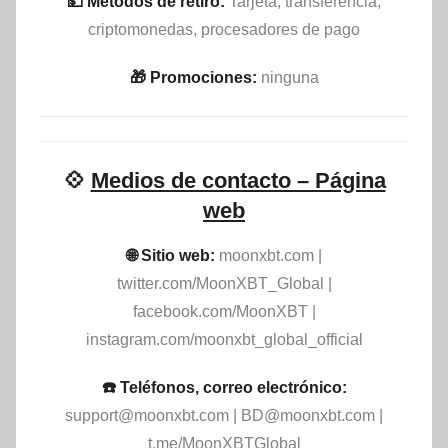
💵​ Métodos de retiro:
Tarjeta, transferencia,
criptomonedas, procesadores de pago
🎁 Promociones:
ninguna
💠
Medios de contacto – Página
web
🌐 Sitio web:
moonxbt.com |
twitter.com/MoonXBT_Global |
facebook.com/MoonXBT |
instagram.com/moonxbt_global_official
☎️ Teléfonos, correo electrónico:
support@moonxbt.com
|
BD@moonxbt.com
|
t.me/MoonXBTGlobal