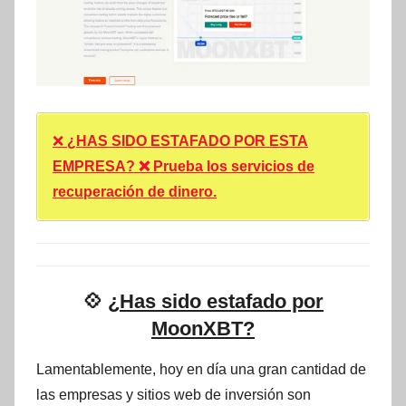
❌
¿HAS SIDO ESTAFADO POR ESTA
EMPRESA? ❌ Prueba los servicios de
recuperación de dinero.
💠
¿Has sido estafado por
MoonXBT?
Lamentablemente, hoy en día una gran cantidad de
las empresas y sitios web de inversión son