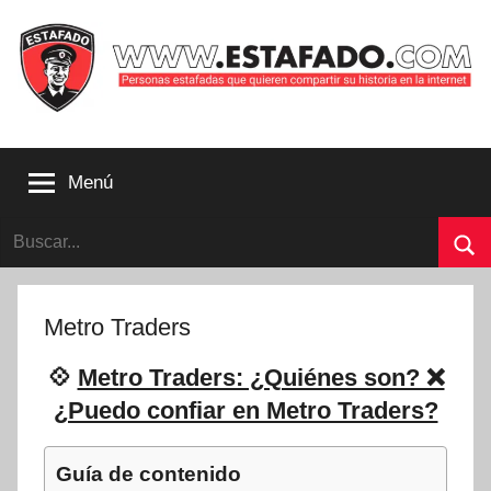
Saltar
al
contenido
Personas
estafadas
Menú
que
quieren
Buscar:
compartir
su
Bu
historia
con
Metro Traders
la
internet
💠
Metro Traders: ¿Quiénes son? ❌
|
¿Puedo confiar en Metro Traders?
Estafado.com
Guía de contenido