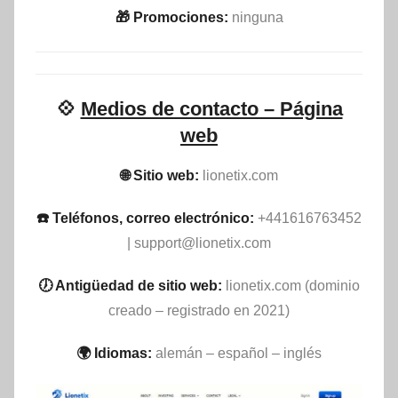
🎁 Promociones:
ninguna
💠
Medios de contacto – Página
web
🌐 Sitio web:
lionetix.com
☎️ Teléfonos, correo electrónico:
+441616763452
|
support@lionetix.com
🕖 Antigüedad de sitio web:
lionetix.com (dominio
creado – registrado en 2021)
🌍 Idiomas:
alemán – español – inglés