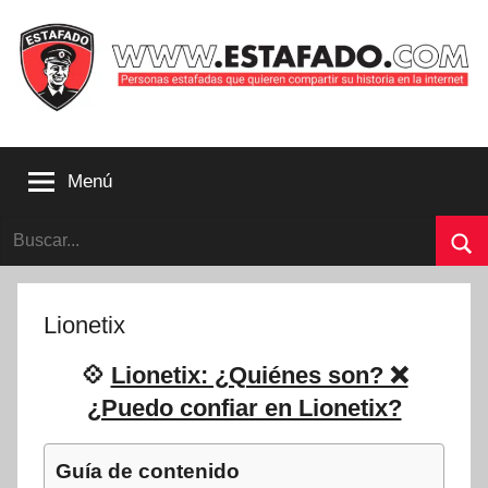
Saltar
al
contenido
Personas
estafadas
Menú
que
quieren
Buscar:
compartir
su
Bu
historia
con
Lionetix
la
internet
💠
Lionetix: ¿Quiénes son? ❌
|
¿Puedo confiar en Lionetix?
Estafado.com
Guía de contenido