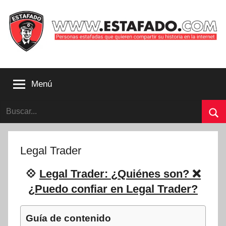
Saltar
al
contenido
Personas
estafadas
Menú
que
quieren
Buscar:
compartir
su
Bu
historia
con
Legal Trader
la
internet
💠
Legal Trader: ¿Quiénes son? ❌
|
¿Puedo confiar en Legal Trader?
Estafado.com
Guía de contenido