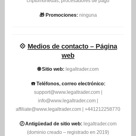
criptomonedas, procesadores de pago
🎁 Promociones:
ninguna
💠
Medios de contacto – Página
web
🌐 Sitio web:
legaltrader.com
☎️ Teléfonos, correo electrónico:
support@www.legaltrader.com
|
info@www.legaltrader.com
|
affiliate@www.legaltrader.com
| +441212258770
🕖 Antigüedad de sitio web:
legaltrader.com
(dominio creado – registrado en 2019)