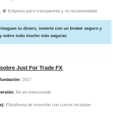
. 🚨
Empresa poco transparente y no recomendable
iesgues tu dinero, invierte con un broker seguro y
y sobre todo mucho más seguras.
sobre Just For Trade FX
fundación:
2017
versión:
No es mencionado
s):
Plataforma de inversión con cursos incluidos