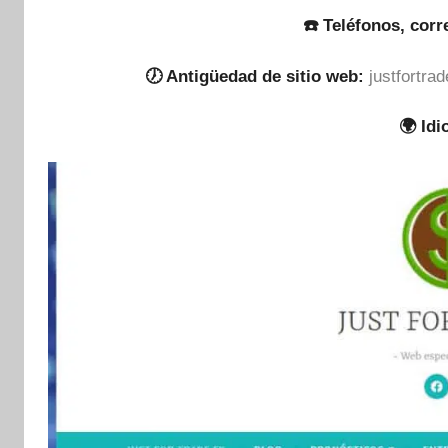
☎️ Teléfonos, corr
🕖 Antigüedad de sitio web:
justfortra
🌍 Id