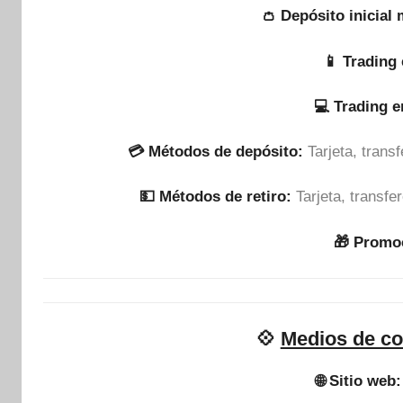
👛 Depósito inicial
📱 Trading 
💻 Trading 
💳 Métodos de depósito:
Tarjeta, tran
💵​ Métodos de retiro:
Tarjeta, transf
🎁 Promo
💠
Medios de co
🌐 Sitio web: