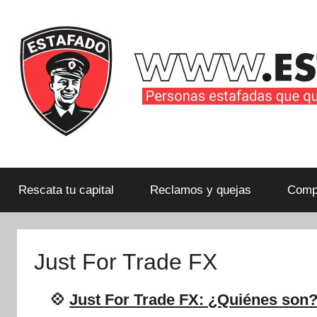
Saltar
al
contenido
Personas
estafadas
que
Rescata tu capital
Reclamos y quejas
Compa
quieren
compartir
su
Just For Trade FX
historia
con
💠
Just For Trade FX: ¿Quiénes son?
la