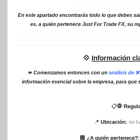
En este apartado encontrarás todo lo que debes sab
es, a quién pertenece Just For Trade FX, su r
💠
Información cl
⏩ Comenzamos entonces con un
análisis de 
información esencial sobre la empresa, para que 
📋🕵
Regula
📍
Ubicación:
no h
🏢
¿A quién pertenece?: