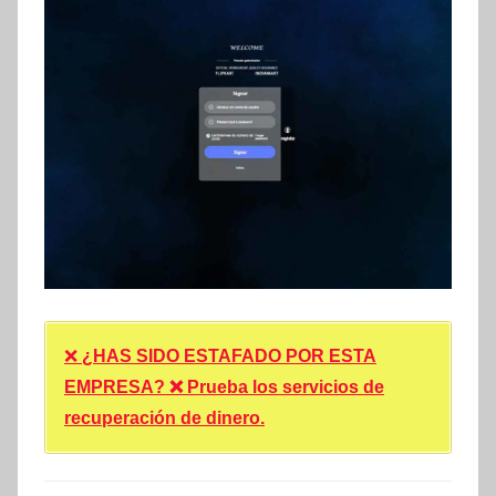
❌
¿HAS SIDO ESTAFADO POR ESTA
EMPRESA? ❌ Prueba los servicios de
recuperación de dinero.