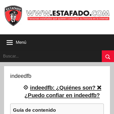
Saltar
al
contenido
Personas
estafadas
Menú
que
quieren
Buscar:
compartir
su
Bu
historia
con
indeedfb
la
internet
💠
indeedfb: ¿Quiénes son? ❌
|
¿Puedo confiar en indeedfb?
Estafado.com
Guía de contenido