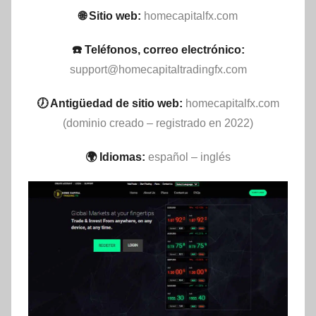
🌐 Sitio web:
homecapitalfx.com
☎️ Teléfonos, correo electrónico:
support@homecapitaltradingfx.com
🕖 Antigüedad de sitio web:
homecapitalfx.com
(dominio creado – registrado en 2022)
🌍 Idiomas:
español – inglés