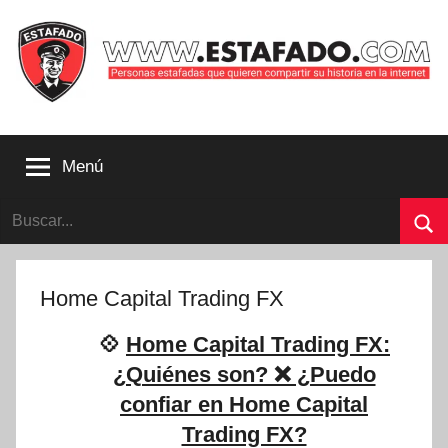
Saltar
al
contenido
Personas
estafadas
Menú
que
quieren
Buscar:
compartir
su
Bu
historia
con
Home Capital Trading FX
la
internet
💠
Home Capital Trading FX:
|
¿Quiénes son? ❌ ¿Puedo
Estafado.com
confiar en Home Capital
Trading FX?