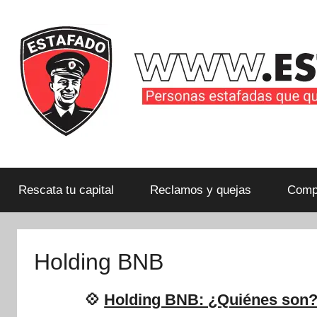
Saltar
al
contenido
Personas
estafadas
que
Rescata tu capital
Reclamos y quejas
Compa
quieren
compartir
su
Holding BNB
historia
con
💠
Holding BNB: ¿Quiénes son?
la