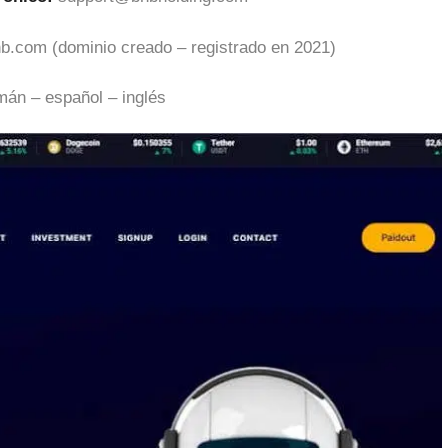
nb.com (dominio creado – registrado en 2021)
mán – español – inglés