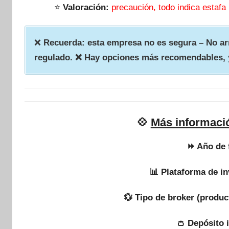
⭐
Valoración:
precaución, todo indica estafa
❌
Recuerda: esta empresa no es segura – No arr
regulado. ❌ Hay opciones más recomendables, 
💠
Más informaci
⏩ Año de 
📊 Plataforma de in
💱 Tipo de broker (produc
👛 Depósito 