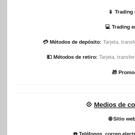
📱 Trading 
💻 Trading 
💳 Métodos de depósito:
Tarjeta, tran
💵​ Métodos de retiro:
Tarjeta, transf
🎁 Promo
💠
Medios de co
🌐 Sitio we
☎️ Teléfonos, correo elect