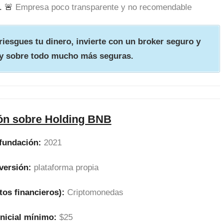
. 🚨
Empresa poco transparente y no recomendable
iesgues tu dinero, invierte con un broker seguro y
y sobre todo mucho más seguras.
ón sobre Holding BNB
fundación:
2021
versión:
plataforma propia
tos financieros):
Criptomonedas
inicial mínimo:
$25