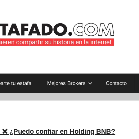
B
rte tu estafa
Mejores Brokers
Contacto
 ❌ ¿Puedo confiar en Holding BNB?