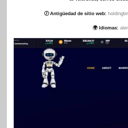
🕖 Antigüedad de sitio web:
holdingb
🌍 Idiomas:
ale