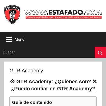
Saltar
al
contenido
Personas
estafadas
Menú
que
quieren
Buscar:
compartir
su
Bu
historia
con
GTR Academy
la
internet
💠
GTR Academy: ¿Quiénes son? ❌
|
¿Puedo confiar en GTR Academy?
Estafado.com
Guía de contenido