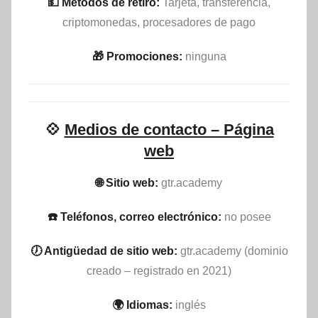
💵​ Métodos de retiro:
Tarjeta, transferencia,
criptomonedas, procesadores de pago
🎁 Promociones:
ninguna
💠
Medios de contacto – Página
web
🌐 Sitio web:
gtr.academy
☎️ Teléfonos, correo electrónico:
no posee
🕖 Antigüedad de sitio web:
gtr.academy (dominio
creado – registrado en 2021)
🌍 Idiomas:
inglés