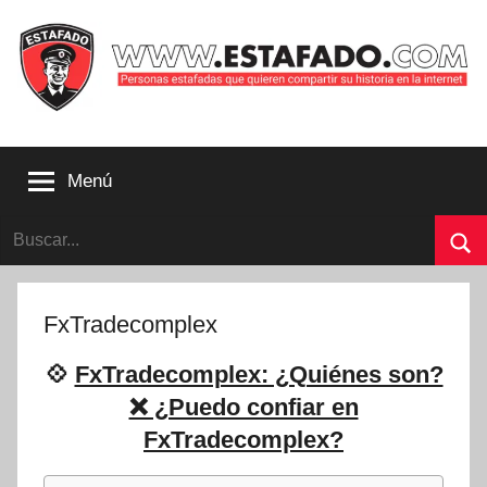
Saltar
al
contenido
Personas
estafadas
Menú
que
quieren
Buscar:
compartir
su
Bu
historia
con
FxTradecomplex
la
internet
💠
FxTradecomplex: ¿Quiénes son?
|
❌ ¿Puedo confiar en
Estafado.com
FxTradecomplex?