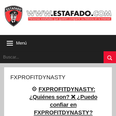
Saltar
al
contenido
Personas
estafadas
Menú
que
quieren
Buscar:
compartir
su
Bu
historia
con
FXPROFITDYNASTY
la
internet
💠
FXPROFITDYNASTY:
|
¿Quiénes son? ❌ ¿Puedo
Estafado.com
confiar en
FXPROFITDYNASTY?