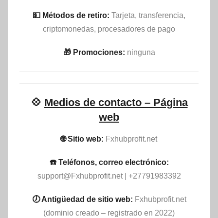
💵​ Métodos de retiro:
Tarjeta, transferencia,
criptomonedas, procesadores de pago
🎁 Promociones:
ninguna
💠
Medios de contacto – Página
web
🌐 Sitio web:
Fxhubprofit.net
☎️ Teléfonos, correo electrónico:
support@Fxhubprofit.net
| +27791983392
🕖 Antigüedad de sitio web:
Fxhubprofit.net
(dominio creado – registrado en 2022)