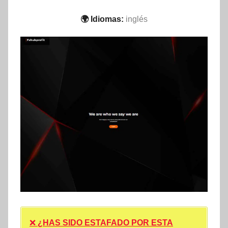
🌍 Idiomas:
inglés
❌
¿HAS SIDO ESTAFADO POR ESTA