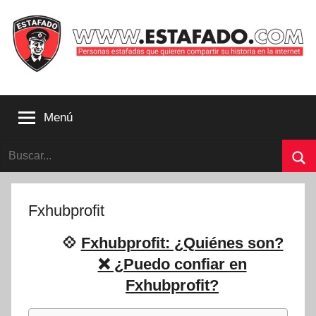
Saltar
al
contenido
Personas
estafadas
Menú
que
quieren
Buscar:
compartir
su
Bu
historia
con
Fxhubprofit
la
internet
💠
Fxhubprofit: ¿Quiénes son?
|
❌ ¿Puedo confiar en
Estafado.com
Fxhubprofit?