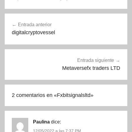
Navegación
Entrada anterior
de
digitalcryptovessel
entradas
Entrada siguiente
Metaversefx traders LTD
2 comentarios en «
Fxbitsignalsltd
»
Paulina
dice:
12/05/2022 a las 7:37 PM