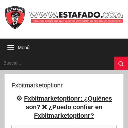
Saltar
al
contenido
Personas
estafadas
Menú
que
quieren
Buscar:
compartir
su
Bu
historia
con
Fxbitmarketoptionr
la
internet
💠
Fxbitmarketoptionr: ¿Quiénes
|
son? ❌ ¿Puedo confiar en
Estafado.com
Fxbitmarketoptionr?