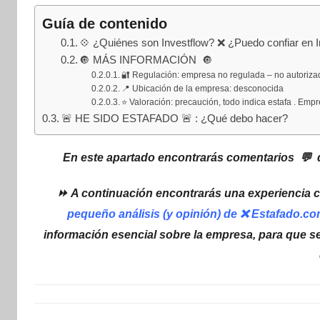
internet
|
Guía de contenido
Estafado.com
💠 ¿Quiénes son Investflow? ❌ ¿Puedo confiar en 
🔘 MÁS INFORMACIÓN 🔘
🔐 Regulación: empresa no regulada – no autoriza
📍 Ubicación de la empresa: desconocida
⭐ Valoración: precaución, todo indica estafa . Em
🚨 HE SIDO ESTAFADO 🚨 : ¿Qué debo hacer?
En este apartado encontrarás comentarios 💬 d
⏩ A continuación encontrarás una experiencia c
pequeño análisis (y opinión) de ❌ Estafado.c
información esencial sobre la empresa, para que s