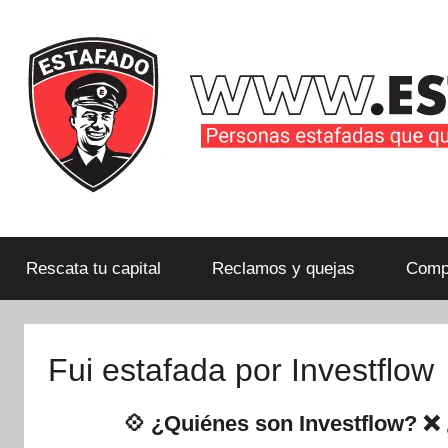
Saltar
al
contenido
Personas
estafadas
que
Rescata tu capital
Reclamos y quejas
Compa
quieren
compartir
su
Fui estafada por Investflow
historia
con
💠 ¿Quiénes son Investflow? ❌ 
la