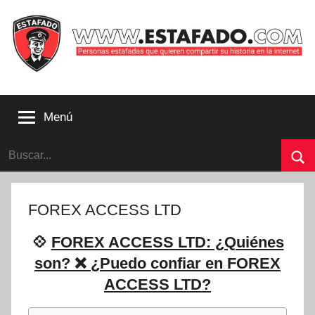
Saltar
al
contenido
Personas
estafadas
Menú
que
quieren
Buscar:
compartir
su
Bu
historia
con
FOREX ACCESS LTD
la
internet
💠
FOREX ACCESS LTD: ¿Quiénes
|
son? ❌ ¿Puedo confiar en FOREX
Estafado.com
ACCESS LTD?