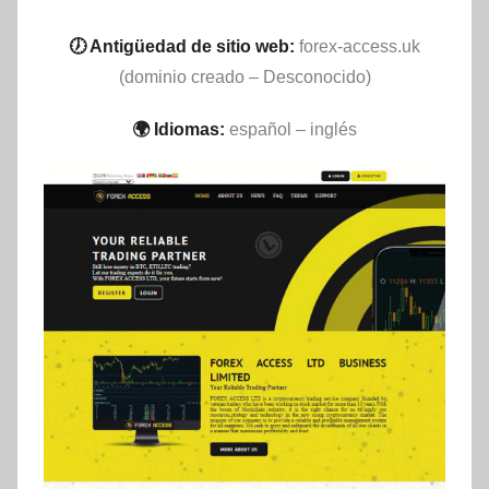
🕖 Antigüedad de sitio web:
forex-access.uk
(dominio creado – Desconocido)
🌍 Idiomas:
español – inglés