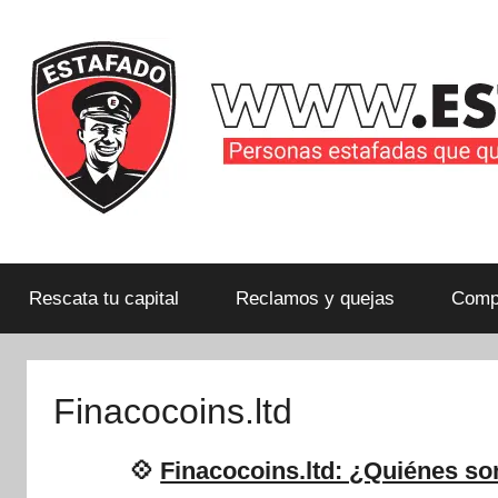
Saltar
al
contenido
Personas
estafadas
que
Rescata tu capital
Reclamos y quejas
Compa
quieren
compartir
su
Finacocoins.ltd
historia
con
💠
Finacocoins.ltd: ¿Quiénes so
la