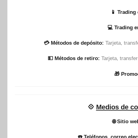
📱 Trading 
💻 Trading 
💳 Métodos de depósito:
Tarjeta, tran
💵​ Métodos de retiro:
Tarjeta, transf
🎁 Promo
💠
Medios de co
🌐 Sitio we
☎️ Teléfonos, correo ele