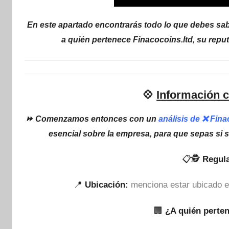
En este apartado encontrarás todo lo que debes sabe
a quién pertenece Finacocoins.ltd, su repu
💠
Información c
⏩ Comenzamos entonces con un
análisis de ❌ Fin
esencial sobre la empresa, para que sepas si 
📋🕵
Regula
📍
Ubicación:
menciona estar ubicado e
🏢
¿A quién perte