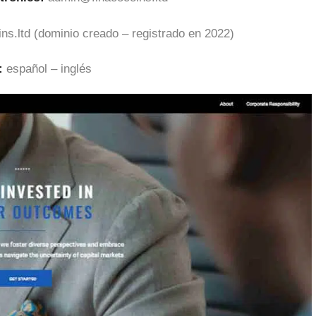
ins.ltd (dominio creado – registrado en 2022)
:
español – inglés