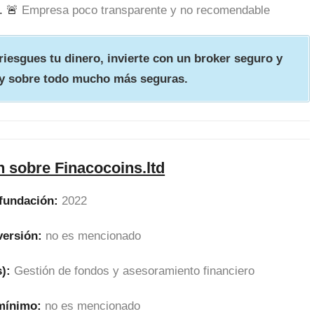
. 🚨
Empresa poco transparente y no recomendable
iesgues tu dinero, invierte con un broker seguro y
y sobre todo mucho más seguras.
 sobre Finacocoins.ltd
fundación:
2022
versión:
no es mencionado
):
Gestión de fondos y asesoramiento financiero
 mínimo:
no es mencionado