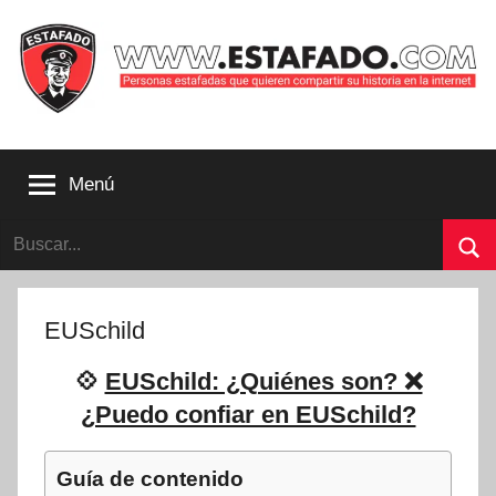
Saltar
al
contenido
Personas
estafadas
Menú
que
quieren
Buscar:
compartir
su
Bu
historia
con
EUSchild
la
internet
💠
EUSchild: ¿Quiénes son? ❌
|
¿Puedo confiar en EUSchild?
Estafado.com
Guía de contenido