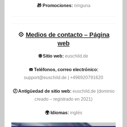
🎁 Promociones:
ninguna
💠
Medios de contacto – Página
web
🌐 Sitio web:
euschild.de
☎️ Teléfonos, correo electrónico:
support@euschild.de
| +496920791620
🕖 Antigüedad de sitio web:
euschild.de (dominio
creado – registrado en 2021)
🌍 Idiomas:
inglés