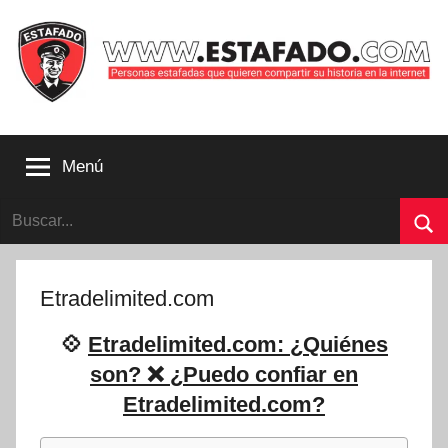
Saltar
al
contenido
Personas
estafadas
Menú
que
quieren
Buscar:
compartir
su
Bu
historia
con
Etradelimited.com
la
internet
💠
Etradelimited.com: ¿Quiénes
|
son? ❌ ¿Puedo confiar en
Estafado.com
Etradelimited.com?