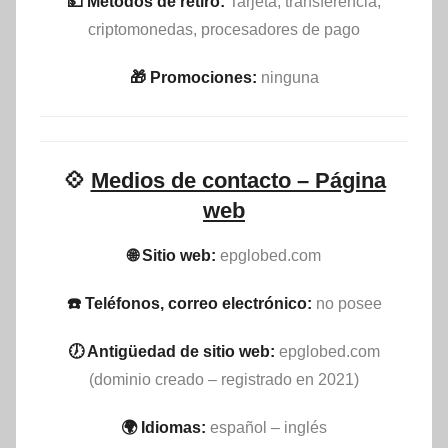
💵​ Métodos de retiro:
Tarjeta, transferencia,
criptomonedas, procesadores de pago
🎁 Promociones:
ninguna
💠
Medios de contacto – Página
web
🌐 Sitio web:
epglobed.com
☎️ Teléfonos, correo electrónico:
no posee
🕖 Antigüedad de sitio web:
epglobed.com
(dominio creado – registrado en 2021)
🌍 Idiomas:
español – inglés