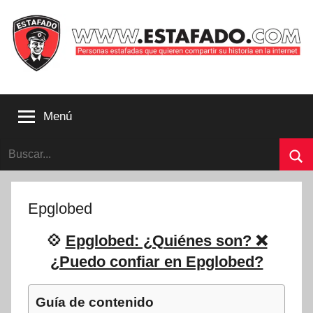
Saltar
al
contenido
Personas
estafadas
Menú
que
quieren
Buscar:
compartir
su
Bu
historia
con
Epglobed
la
internet
💠
Epglobed: ¿Quiénes son? ❌
|
¿Puedo confiar en Epglobed?
Estafado.com
Guía de contenido