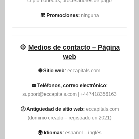
criptomonedas, procesadores de pago
🎁 Promociones:
ninguna
💠
Medios de contacto – Página
web
🌐 Sitio web:
eccapitals.com
☎️ Teléfonos, correo electrónico:
support@eccapitals.com
| +447418356163
🕖 Antigüedad de sitio web:
eccapitals.com
(dominio creado – registrado en 2021)
🌍 Idiomas:
español – inglés