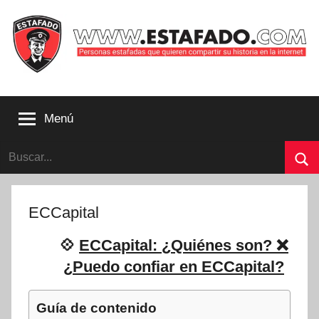
Saltar
al
contenido
Personas
estafadas
Menú
que
quieren
Buscar:
compartir
su
Bu
historia
con
ECCapital
la
internet
💠
ECCapital: ¿Quiénes son? ❌
|
¿Puedo confiar en ECCapital?
Estafado.com
Guía de contenido