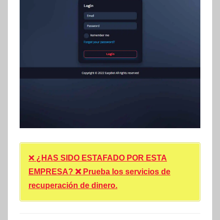
❌
¿HAS SIDO ESTAFADO POR ESTA
EMPRESA? ❌ Prueba los servicios de
recuperación de dinero.