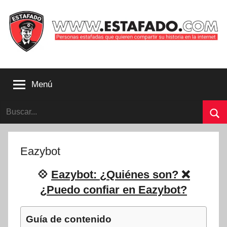
Saltar
al
contenido
Personas
estafadas
Menú
que
quieren
Buscar:
compartir
su
Bu
historia
con
Eazybot
la
internet
💠
Eazybot: ¿Quiénes son? ❌
|
¿Puedo confiar en Eazybot?
Estafado.com
Guía de contenido