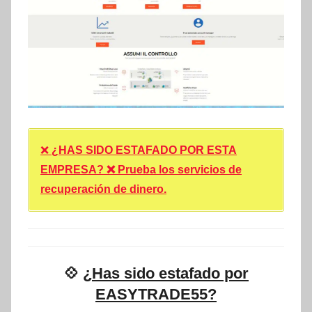
❌
¿HAS SIDO ESTAFADO POR ESTA
EMPRESA? ❌ Prueba los servicios de
recuperación de dinero.
💠
¿Has sido estafado por
EASYTRADE55?