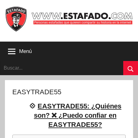
Saltar
al
contenido
Personas
estafadas
Menú
que
quieren
Buscar:
compartir
su
Bu
historia
con
EASYTRADE55
la
internet
💠
EASYTRADE55: ¿Quiénes
|
son? ❌ ¿Puedo confiar en
Estafado.com
EASYTRADE55?