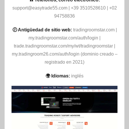
support@easytrade55.com
| +39 3510528610 | +02
94758836
🕖 Antigüedad de sitio web:
tradingroomstar.com |
my.tradingroomstar.com/auth/login |
trade.tradingroomstar.com/my/wt/tradingroomstar |
my.tradingroom26.com/auth/login (dominio creado –
registrado en 2021)
🌍 Idiomas:
inglés