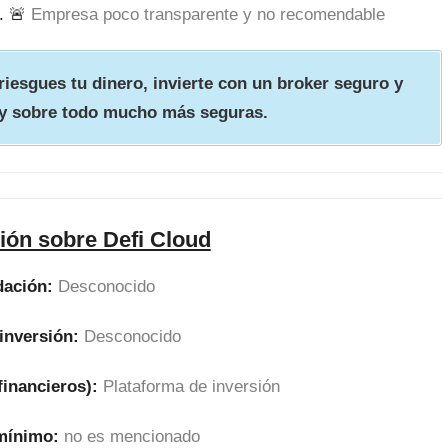
. 🚨
Empresa poco transparente y no recomendable
iesgues tu dinero, invierte con un broker seguro y
y sobre todo mucho más seguras.
ión sobre Defi Cloud
dación:
Desconocido
inversión:
Desconocido
financieros):
Plataforma de inversión
 mínimo:
no es mencionado