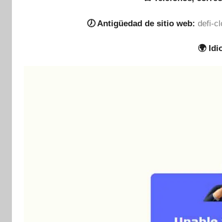
🕖 Antigüedad de sitio web:
defi-c
🌍 Id