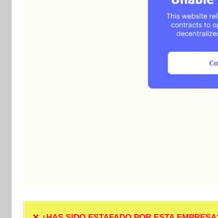
❌
¿HAS SIDO ESTAFADO POR ESTA EMPRESA? ❌ P