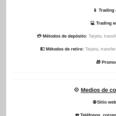
📱 Trading 
💻 Trading 
💳 Métodos de depósito:
Tarjeta, tran
💵​ Métodos de retiro:
Tarjeta, transf
🎁 Promo
💠
Medios de co
🌐 Sitio web
☎️ Teléfonos, correo