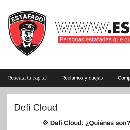
Saltar
al
contenido
Personas
estafadas
que
Rescata tu capital
Reclamos y quejas
Compa
quieren
compartir
su
Defi Cloud
historia
con
💠
Defi Cloud: ¿Quiénes son?
la