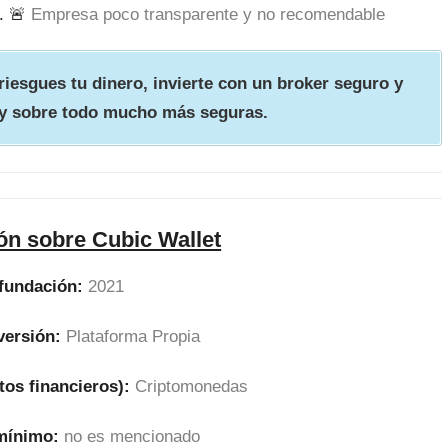
. 🚨
Empresa poco transparente y no recomendable
iesgues tu dinero, invierte con un broker seguro y
y sobre todo mucho más seguras.
ón sobre Cubic Wallet
fundación:
2021
versión:
Plataforma Propia
tos financieros):
Criptomonedas
 mínimo:
no es mencionado