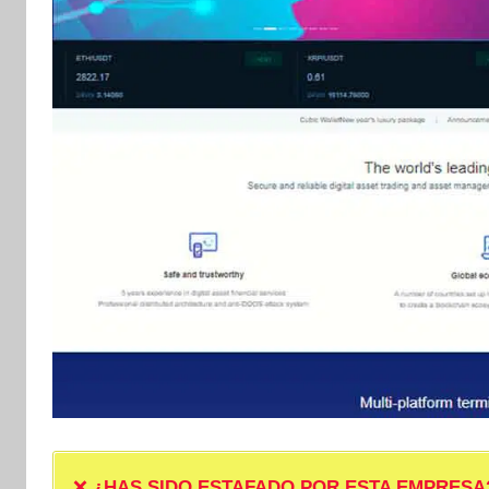
❌
¿HAS SIDO ESTAFADO POR ESTA EMPRESA? ❌ P