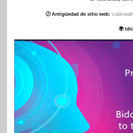
🕖 Antigüedad de sitio web:
cubicwall
🌍 Id