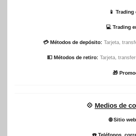
📱 Trading 
💻 Trading 
💳 Métodos de depósito:
Tarjeta, tran
💵​ Métodos de retiro:
Tarjeta, transf
🎁 Promo
💠
Medios de co
🌐 Sitio web
☎️ Teléfonos, corr