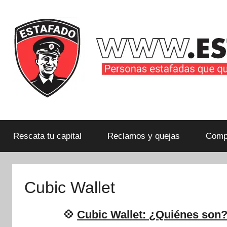
Saltar
al
contenido
Personas
estafadas
que
Rescata tu capital
Reclamos y quejas
Compa
quieren
compartir
su
Cubic Wallet
historia
con
💠
Cubic Wallet: ¿Quiénes son?
la