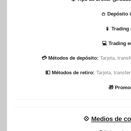
👛 Depósito 
📱 Trading 
💻 Trading 
💳 Métodos de depósito:
Tarjeta, tran
💵​ Métodos de retiro:
Tarjeta, transf
🎁 Promo
💠
Medios de co