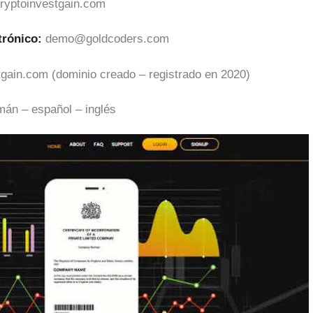
ryptoinvestgain.com
trónico:
demo@goldcoders.com
tgain.com (dominio creado – registrado en 2020)
mán – español – inglés