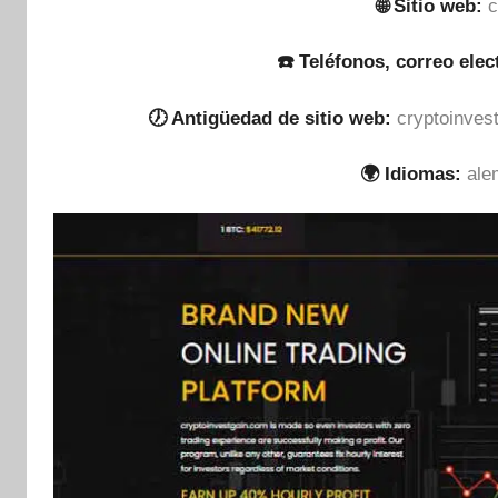
🌐 Sitio web:
c
☎️ Teléfonos, correo elec
🕖 Antigüedad de sitio web:
cryptoinves
🌍 Idiomas:
ale