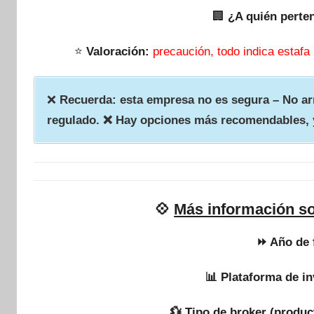
🏢
¿A quién perte
⭐
Valoración:
precaución, todo indica estafa
❌
Recuerda: esta empresa no es segura – No arr
regulado. ❌ Hay opciones más recomendables, 
💠
Más información s
⏩ Año de 
📊 Plataforma de in
💱 Tipo de broker (produc