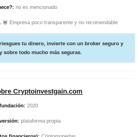
nece?:
no es mencionado
. 🚨
Empresa poco transparente y no recomendable
iesgues tu dinero, invierte con un broker seguro y
y sobre todo mucho más seguras.
obre Cryptoinvestgain.com
fundación:
2020
versión:
plataforma propia
tos financieros):
Criptomonedas