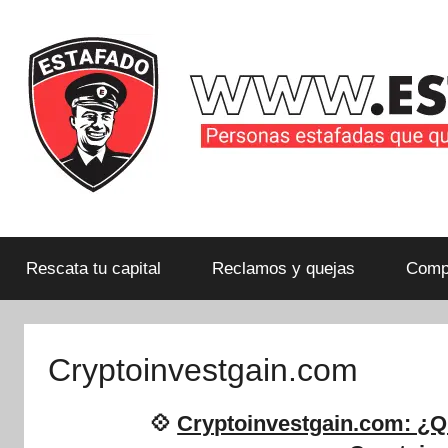
Saltar
al
contenido
Personas
estafadas
que
Rescata tu capital
Reclamos y quejas
Compa
quieren
compartir
su
Cryptoinvestgain.com
historia
con
💠
Cryptoinvestgain.com: ¿Q
la