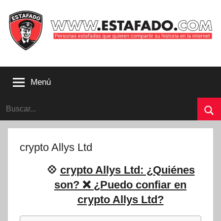
Saltar
al
contenido
Personas
estafadas
Menú
que
quieren
Buscar:
compartir
su
Bu
historia
con
crypto Allys Ltd
la
internet
💠
crypto Allys Ltd: ¿Quiénes
|
son? ❌ ¿Puedo confiar en
Estafado.com
crypto Allys Ltd?