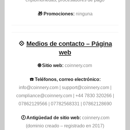
🎁 Promociones:
ninguna
💠
Medios de contacto – Página
web
🌐 Sitio web:
coinnery.com
☎️ Teléfonos, correo electrónico:
info@coinnery.com
|
support@coinnery.com
|
compliance@coinnery.com
| +44 7830 320266 |
07862129566 | 07782568331 | 07862128690
🕖 Antigüedad de sitio web:
coinnery.com
(dominio creado – registrado en 2017)