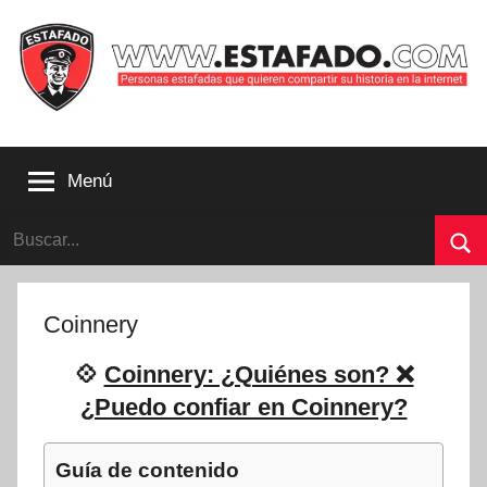
Saltar
al
contenido
Personas
estafadas
Menú
que
quieren
Buscar:
compartir
su
Bu
historia
con
Coinnery
la
internet
💠
Coinnery: ¿Quiénes son? ❌
|
¿Puedo confiar en Coinnery?
Estafado.com
Guía de contenido