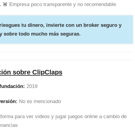
. 🚨
Empresa poco transparente y no recomendable
iesgues tu dinero, invierte con un broker seguro y
y sobre todo mucho más seguras.
ión sobre ClipClaps
fundación:
2019
versión:
No es mencionado
aforma para ver videos y jugar juegos online a cambio de
anancias