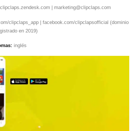
clipclaps.zendesk.com
|
marketing@clipclaps.com
.com/clipclaps_app | facebook.com/clipclapsofficial (dominio
gistrado en 2019)
iomas:
inglés