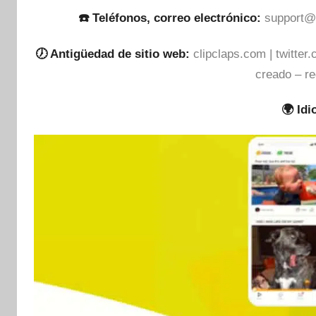
☎️ Teléfonos, correo electrónico:
support@
🕖 Antigüedad de sitio web:
clipclaps.com | twitter
creado – re
🌍 Id