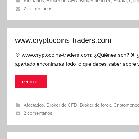
Afectados
,
Broker de CFD
,
Broker de forex
,
Estafa
,
Quej
2 comentarios
www.cryptocoins-traders.com
💠 www.cryptocoins-traders.com: ¿Quiénes son? ❌ ¿
apartado encontrarás todo lo que debes saber sobre
Leer más...
Afectados
,
Broker de CFD
,
Broker de forex
,
Criptomone
2 comentarios