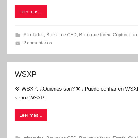
Leer más...
Afectados
,
Broker de CFD
,
Broker de forex
,
Criptomone
2 comentarios
WSXP
💠 WSXP: ¿Quiénes son? ❌ ¿Puedo confiar en WSXP?
sobre WSXP:
Leer más...