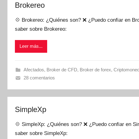
internet
Brokereo
|
Estafado.com
💠 Brokereo: ¿Quiénes son? ❌ ¿Puedo confiar en Bro
saber sobre Brokereo:
Leer más...
Afectados
,
Broker de CFD
,
Broker de forex
,
Criptomone
28 comentarios
SimpleXp
💠 SimpleXp: ¿Quiénes son? ❌ ¿Puedo confiar en Sim
saber sobre SimpleXp: