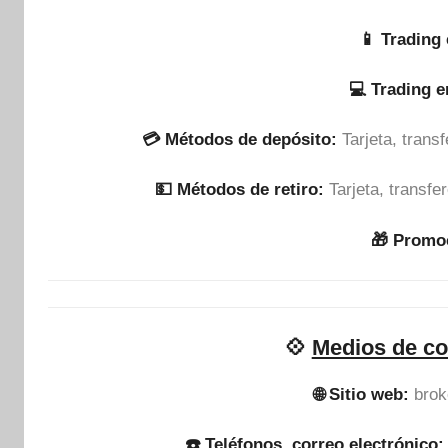
📱 Trading 
💻 Trading 
💳 Métodos de depósito:
Tarjeta, tran
💵​ Métodos de retiro:
Tarjeta, transf
🎁 Promo
💠
Medios de co
🌐 Sitio web:
brok
☎️ Teléfonos, correo electrónico: