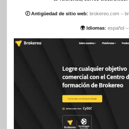
🕖 Antigüedad de sitio web:
brokereo.com – b
🌍 Idiomas:
español – 