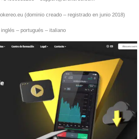
rokereo.eu
(dominio creado – registrado en junio 2018)
inglés – portugués – italiano