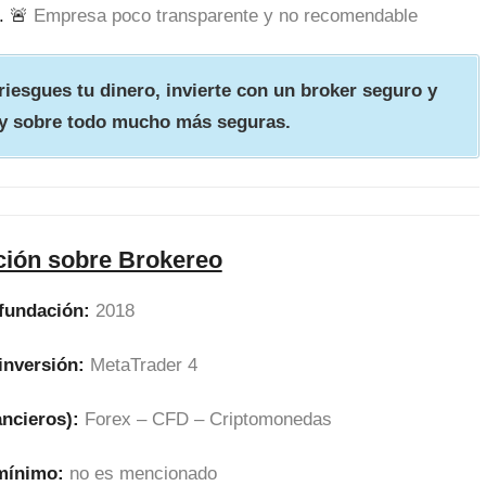
. 🚨
Empresa poco transparente y no recomendable
iesgues tu dinero, invierte con un broker seguro y
y sobre todo mucho más seguras.
ción sobre Brokereo
fundación:
2018
inversión:
MetaTrader 4
ancieros):
Forex – CFD – Criptomonedas
 mínimo:
no es mencionado