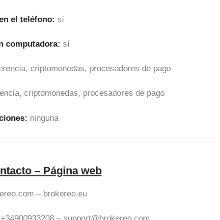
en el teléfono:
sí
en computadora:
sí
sferencia, criptomonedas, procesadores de pago
erencia, criptomonedas, procesadores de pago
ciones:
ninguna
ntacto – Página web
ereo.com – brokereo.eu
+34900933208 –
support@brokereo.com